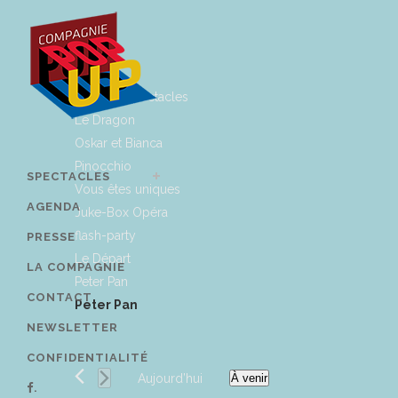
Tous les spectacles
Le Dragon
Oskar et Bianca
Pinocchio
SPECTACLES
Vous êtes uniques
AGENDA
Juke-Box Opéra
flash-party
PRESSE
Le Départ
LA COMPAGNIE
Peter Pan
CONTACT
Peter Pan
NEWSLETTER
CONFIDENTIALITÉ
Aujourd’hui
À venir
.
Sélectionnez