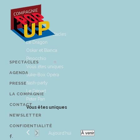
Tous les spectacles
Le Dragon
Oskar et Bianca
Pinocchio
SPECTACLES
Vous êtes uniques
AGENDA
Juke-Box Opéra
flash-party
PRESSE
Le Départ
LA COMPAGNIE
Peter Pan
CONTACT
Vous êtes uniques
NEWSLETTER
CONFIDENTIALITÉ
Aujourd’hui
À venir
.
Sélectionnez