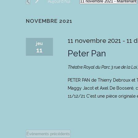
Aujourd’hui
11 novembre 2021
 - 
Maintenant
Sélectionnez
une
NOVEMBRE 2021
date.
11 novembre 2021
-
11 
jeu
11
Peter Pan
Théatre Royal du Parc
3 rue de la Loi
PETER PAN de Thierry Debroux et Th
Maggy Jacot et Axel De Booseré, cr
11/12/21 C'est une pièce originale é
Évènements
précédents