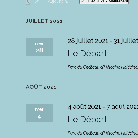
Aujourd’hui
28 juillet 2021
 - 
Maintenant
Sélectionnez
une
JUILLET 2021
date.
28 juillet 2021
-
31 juille
mer
28
Le Départ
Parc du Château d'Hélécine
Hélécine
AOÛT 2021
4 août 2021
-
7 août 202
mer
4
Le Départ
Parc du Château d'Hélécine
Hélécine