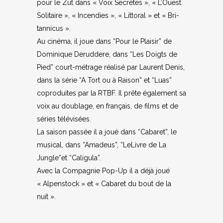
pour le Zut dans « Voix Secrètes », « L’Ouest
Soli­taire », « Incen­dies », « Lit­to­ral » et « Bri­
tan­ni­cus ».
Au ciné­ma, il joue dans “Pour le Plai­sir” de
Domi­nique Derud­dere, dans “Les Doigts de
Pied” court-métrage réa­li­sé par Laurent Denis,
dans la série “A Tort ou à Rai­son” et “Luas”
copro­duites par la RTBF. Il prête éga­le­ment sa
voix au dou­blage, en fran­çais, de films et de
séries télé­vi­sées.
La sai­son pas­sée il a joué dans “Caba­ret”, le
musi­cal, dans “Ama­deus”, “LeLivre de La
Jungle”et “Cali­gu­la”.
Avec la Com­pa­gnie Pop-Up il a déjà joué
« Alpen­stock » et « Caba­ret du bout de la
nuit ».