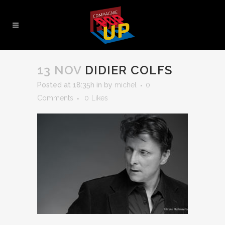
13 NOV
DIDIER COLFS
Posted at 18:35h
in
by
michel
0
Comments
0
Likes