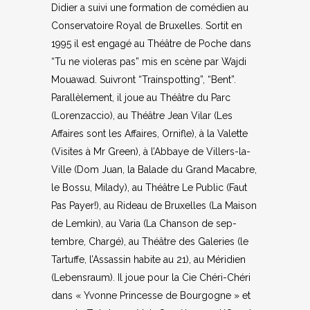
Didier a sui­vi une for­ma­tion de comé­dien au
Conser­va­toire Royal de Bruxelles. Sor­tit en
1995 il est enga­gé au Théâtre de Poche dans
“Tu ne vio­le­ras pas” mis en scène par Waj­di
Moua­wad. Sui­vront “Trains­pot­ting”, “Bent”.
Paral­lè­le­ment, il joue au Théâtre du Parc
(Loren­zac­cio), au Théâtre Jean Vilar (Les
Affaires sont les Affaires, Ornifle), à la Valette
(Visites à Mr Green), à l’Abbaye de Vil­lers-la-
Ville (Dom Juan, la Balade du Grand Macabre,
le Bos­su, Mila­dy), au Théâtre Le Public (Faut
Pas Payer!), au Rideau de Bruxelles (La Mai­son
de Lem­kin), au Varia (La Chan­son de sep­
tembre, Char­gé), au Théâtre des Gale­ries (le
Tar­tuffe, l’Assassin habite au 21), au Méri­dien
(Lebens­raum). Il joue pour la Cie Ché­ri-Ché­ri
dans « Yvonne Prin­cesse de Bour­gogne » et