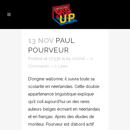
13 NOV
PAUL
POURVEUR
Posted at 17:53h
in
by
michel
0
Comments
0
Likes
D’origine wallonne, il suivra toute sa
scolarité en néerlandais. Cette double
appartenance linguistique explique
qu’il soit aujourd’hui un des rares
auteurs belges écrivant en néerlandais
et en français. Après des études de
monteur, Pourveur est d’abord actif