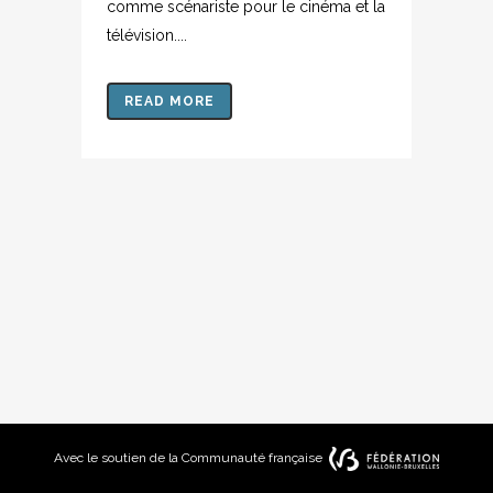
comme scénariste pour le cinéma et la
télévision....
READ MORE
Avec le sou­tien de la Com­mu­nau­té fran­çaise