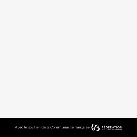
Avec le sou­tien de la Com­mu­nau­té fran­çaise